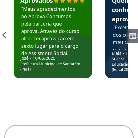
Aprovados
Quem
“Meus agradecimentos
conhece
ao Aprova Concursos
aprova
pela parceria que
“Excelente
aprova. Através do curso
dos conte
alcancei aprovação em
meu curso,
sexto lugar para o cargo
para enten
de Assistente Social.
Elais - 15/07
colocar em
José - 16/05/2025
SGC: SEC BA - 
Hoje estou atuando na
através da
Prefeitura Municipal de Santarém
Educação Básic
Prefeitura de Santarém.
(Pará)
(Edital 2025_0
de questõe
Obrigado ao professores
e ao APROVA!”