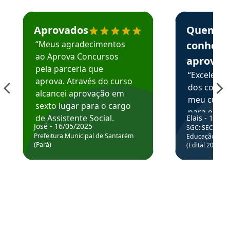
Estudante José recomenda o Aprova Concursos em depoime
Estudante Elai
Aprovados
Quem
“Meus agradecimentos
conhece
ao Aprova Concursos
aprova
pela parceria que
“Excelente
aprova. Através do curso
dos conte
alcancei aprovação em
meu curso,
sexto lugar para o cargo
para enten
de Assistente Social.
Elais - 15/07
colocar em
José - 16/05/2025
SGC: SEC BA - 
Hoje estou atuando na
através da
Prefeitura Municipal de Santarém
Educação Básic
Prefeitura de Santarém.
(Pará)
(Edital 2025_0
de questõe
Obrigado ao professores
e ao APROVA!”