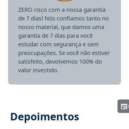
ZERO risco com a nossa garantia
de 7 dias! Nós confiamos tanto no
nosso material, que damos uma
garantia de 7 dias para você
estudar com segurança e sem
preocupações. Se você não estiver
satisfeito, devolvemos 100% do
valor investido.
Depoimentos