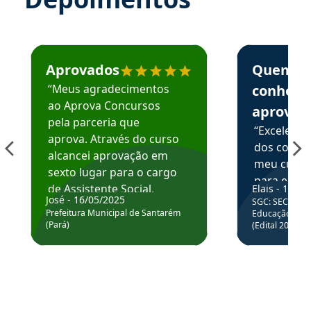
Estudante José recomenda o Aprova Concursos em depoime
Estudante Elai
Aprovados
Quem
“Meus agradecimentos
conhece
ao Aprova Concursos
aprova
pela parceria que
“Excelente
aprova. Através do curso
dos conte
alcancei aprovação em
meu curso,
sexto lugar para o cargo
para enten
de Assistente Social.
Elais - 15/07
colocar em
José - 16/05/2025
SGC: SEC BA - 
Hoje estou atuando na
através da
Prefeitura Municipal de Santarém
Educação Básic
Prefeitura de Santarém.
(Pará)
(Edital 2025_0
de questõe
Obrigado ao professores
e ao APROVA!”