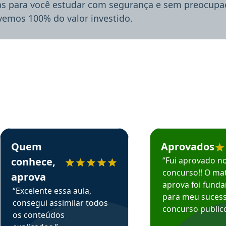
ias para você estudar com segurança e sem preocupaç
lvemos 100% do valor investido.
rsos em depoimento
Estudante Sergio recomenda o Aprova Concursos em depoimento
Estudante Mário reco
Quem
Aprovados
conhece,
“Fui aprovado n
concurso!! O mat
aprova
aprova foi fund
“Excelente essa aula,
para meu suces
consegui assimilar todos
concurso publico
os conteúdos