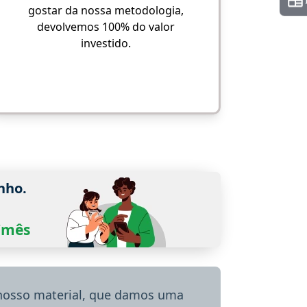
gostar da nossa metodologia,
devolvemos 100% do valor
investido.
nho.
0/mês
 nosso material, que damos uma