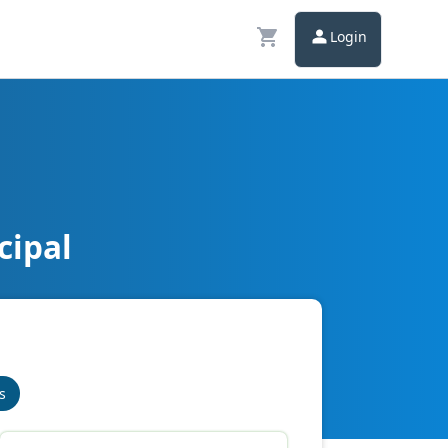
Login
cipal
s