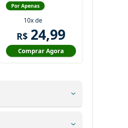
Por Apenas
10x de
24,99
R$
Comprar Agora