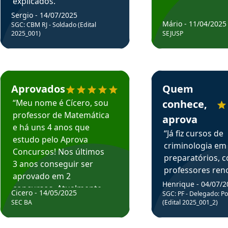
explicados.”
Sergio - 14/07/2025
Mário - 11/04/2025
SGC: CBM RJ - Soldado (Edital
2025_001)
SEJUSP
rsos em depoimento
Estudante Cicero recomenda o Aprova Concursos em depoimento
Estudante Henrique r
Aprovados
Quem
“Meu nome é Cícero, sou
conhece,
professor de Matemática
aprova
e há uns 4 anos que
“Já fiz cursos de
estudo pelo Aprova
criminologia em
Concursos! Nos últimos
preparatórios, 
3 anos conseguir ser
professores re
aprovado em 2
fiz curso em pós
Henrique - 04/07/2
concursos. Atualmente,
Cicero - 14/05/2025
graduação. Poré
SGC: PF - Delegado: Pol
estou atuando como
SEC BA
(Edital 2025_001_2)
Professor do Apr
professor de Matemática
sem dúvida, o m
do Estado da Bahia que