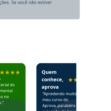
ões. Se você não estiver
menda o Aprova Concursos em depoimento
Estudante Alessandra recomenda o Aprova 
Quem
o
conhece,
erial do
aprova
amental
“Apredendo muito no
so no
meu curso do
.”
Aprova..parabéns pelas