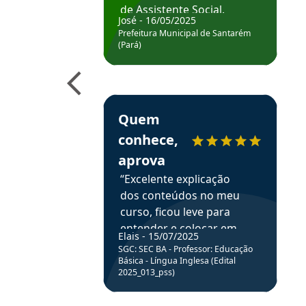
de Assistente Social.
José - 16/05/2025
Hoje estou atuando na
Prefeitura Municipal de Santarém
Prefeitura de Santarém.
(Pará)
Obrigado ao professores
e ao APROVA!”
Estudante Elais recomenda o Aprova Concu
Quem
conhece,
aprova
“Excelente explicação
dos conteúdos no meu
curso, ficou leve para
entender e colocar em
Elais - 15/07/2025
prática através da
SGC: SEC BA - Professor: Educação
resolução de questões.”
Básica - Língua Inglesa (Edital
2025_013_pss)