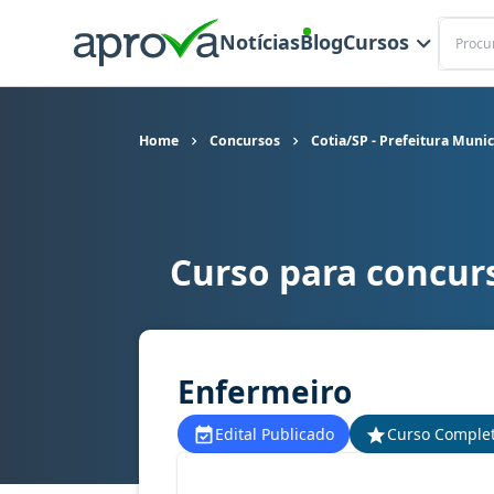
Buscar
Notícias
Blog
Cursos
Home
Concursos
Cotia/SP - Prefeitura Munic
Curso para concurs
Curso para concurso Cotia/SP - Prefeitura Muni
Enfermeiro
Edital Publicado
Curso Comple