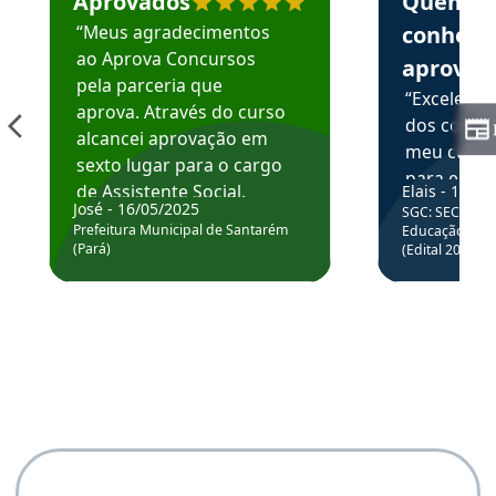
Aprovados
Quem
“Meus agradecimentos
conhece
ao Aprova Concursos
aprova
pela parceria que
“Excelente
aprova. Através do curso
dos conte
alcancei aprovação em
meu curso,
sexto lugar para o cargo
para enten
de Assistente Social.
Elais - 15/07
colocar em
José - 16/05/2025
SGC: SEC BA - 
Hoje estou atuando na
através da
Prefeitura Municipal de Santarém
Educação Básic
Prefeitura de Santarém.
(Pará)
(Edital 2025_0
de questõe
Obrigado ao professores
e ao APROVA!”