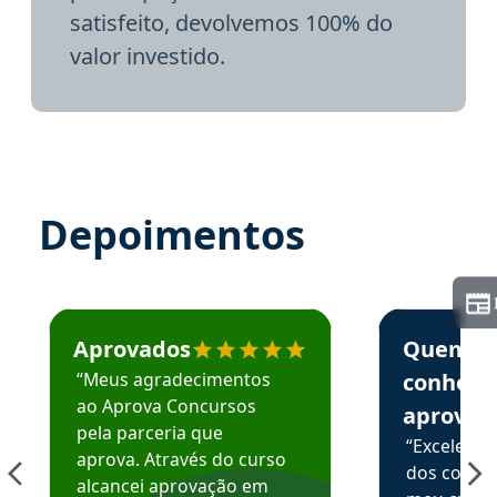
satisfeito, devolvemos 100% do
valor investido.
Depoimentos
Estudante José recomenda o Aprova Concursos em depoime
Estudante Elai
Aprovados
Quem
“Meus agradecimentos
conhece
ao Aprova Concursos
aprova
pela parceria que
“Excelente
aprova. Através do curso
dos conte
alcancei aprovação em