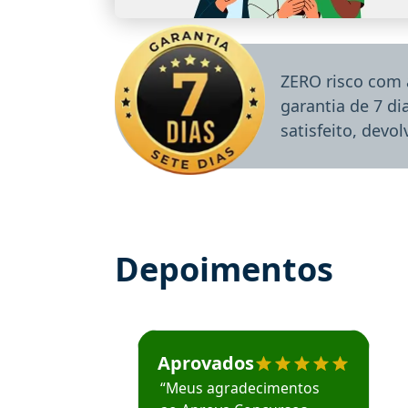
ZERO risco com 
garantia de 7 d
satisfeito, devo
Depoimentos
Estudante José recomenda o Aprova Concu
Aprovados
“Meus agradecimentos