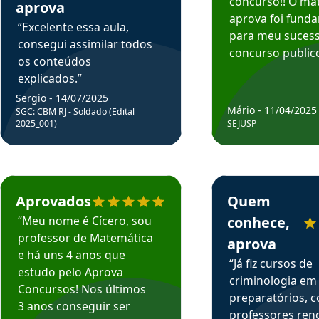
concurso!! O mat
aprova
aprova foi fund
“Excelente essa aula,
para meu suces
consegui assimilar todos
concurso publico
os conteúdos
explicados.”
Sergio - 14/07/2025
Mário - 11/04/2025
SGC: CBM RJ - Soldado (Edital
2025_001)
SEJUSP
rsos em depoimento
Estudante Cicero recomenda o Aprova Concursos em depoimento
Estudante Henrique r
Aprovados
Quem
“Meu nome é Cícero, sou
conhece,
professor de Matemática
aprova
e há uns 4 anos que
“Já fiz cursos de
estudo pelo Aprova
criminologia em
Concursos! Nos últimos
preparatórios, 
3 anos conseguir ser
professores re