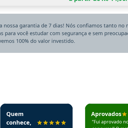
a nossa garantia de 7 dias! Nós confiamos tanto no
ias para você estudar com segurança e sem preocupaç
lvemos 100% do valor investido.
rsos em depoimento
Estudante Sergio recomenda o Aprova Concursos em depoimento
Estudante Mário reco
Quem
Aprovados
conhece,
“Fui aprovado n