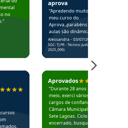
erial do
aprova
amental
“Apredendo muito no
so no
meu curso do
.”
Aprova..parabéns pelas
aulas são dinâmicas e
me ajudam a entender
Alessandra - 03/07/2025
melhor os assuntos.”
SGC: TJ PR - Técnico: Judiciário (Edital
2025_006)
ecomenda o Aprova Concursos em depoimento
Estudante Caio recomenda o Aprova Concur
Aprovados
“Durante 28 anos e
meio, exerci vários
cargos de confiança na
Câmara Municipal de
 cursos
Sete Lagoas. Ciclo
com
encerrado, busquei
nomados,