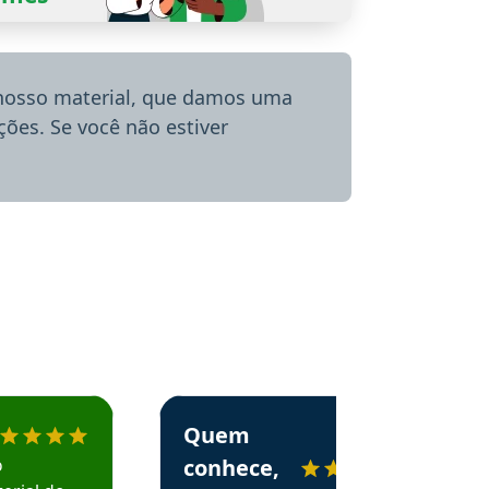
 nosso material, que damos uma
ões. Se você não estiver
menda o Aprova Concursos em depoimento
Estudante Alessandra recomenda o Aprova 
Quem
o
conhece,