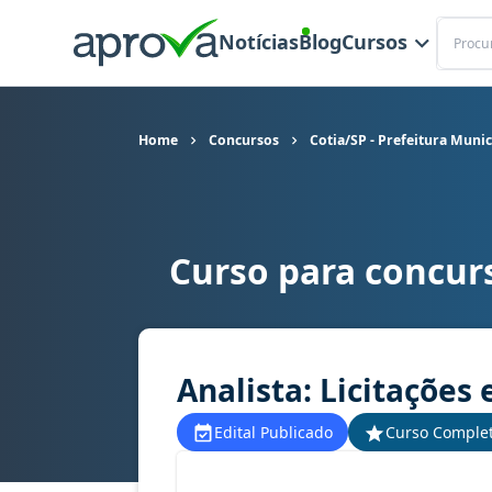
Buscar
Notícias
Blog
Cursos
Home
Concursos
Cotia/SP - Prefeitura Munic
Curso para concurs
Curso para concurso Cotia/SP - Prefeitura Munici
Analista: Licitações 
Edital Publicado
Curso Comple