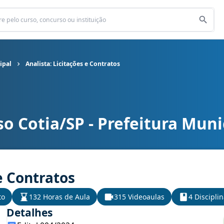
ipal
Analista: Licitações e Contratos
o Cotia/SP - Prefeitura Muni
pal cargo Analista: Licitações e Contratos
e Contratos
to
132 Horas de Aula
315 Videoaulas
4 Discipli
Detalhes