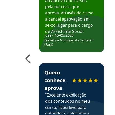
ao Aprova Concursos
pela parceria que
aprova. Através do curso
alcancei aprovação em
sexto lugar para o cargo
de Assistente Social.
José - 16/05/2025
Hoje estou atuando na
Prefeitura Municipal de Santarém
Prefeitura de Santarém.
(Pará)
Obrigado ao professores
e ao APROVA!”
Estudante Elais recomenda o Aprova Concu
Quem
conhece,
aprova
“Excelente explicação
dos conteúdos no meu
curso, ficou leve para
entender e colocar em