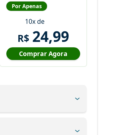
Por Apenas
10x de
24,99
R$
Comprar Agora