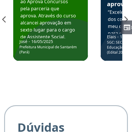
ao Aprova Concursos
aprova
pela parceria que
“Excelente
aprova. Através do curso
dos conte
alcancei aprovação em
meu curso,
sexto lugar para o cargo
para enten
de Assistente Social.
Elais - 15/07
colocar em
José - 16/05/2025
SGC: SEC BA - 
Hoje estou atuando na
através da
Prefeitura Municipal de Santarém
Educação Básic
Prefeitura de Santarém.
(Pará)
(Edital 2025_0
de questõe
Obrigado ao professores
e ao APROVA!”
Dúvidas