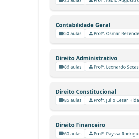
25 aulas
Profº. Fabio Augusto 
Contabilidade Geral
50 aulas
Profº. Osmar Rezende
Direito Administrativo
86 aulas
Profº. Leonardo Secas
Direito Constitucional
85 aulas
Profº. Julio Cesar Hid
Direito Financeiro
60 aulas
Profº. Rayssa Rodrig