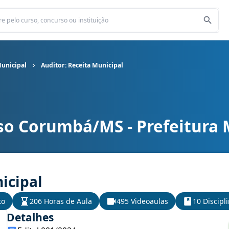
unicipal
Auditor: Receita Municipal
so Corumbá/MS - Prefeitura 
unicipal cargo Auditor: Receita Municipal
icipal
to
206 Horas de Aula
495 Videoaulas
10 Discipl
Detalhes