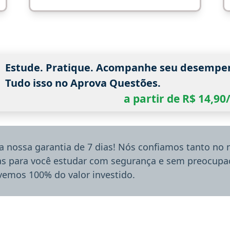
Estude. Pratique. Acompanhe seu desempe
Tudo isso no Aprova Questões.
a partir de R$ 14,9
a nossa garantia de 7 dias! Nós confiamos tanto no
ias para você estudar com segurança e sem preocupaç
lvemos 100% do valor investido.