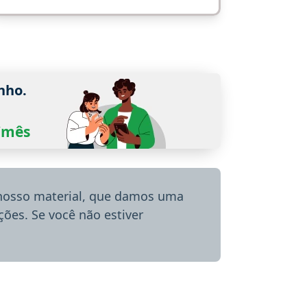
nho.
0/mês
 nosso material, que damos uma
ões. Se você não estiver