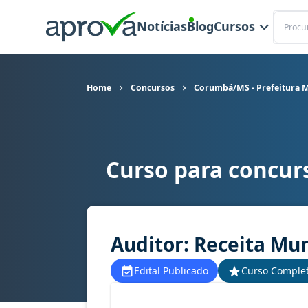
Buscar
Notícias
Blog
Cursos
Home
Concursos
Corumbá/MS - Prefeitura M
Curso para concur
Curso para concurso Corumbá/MS - Prefeitura M
Auditor: Receita Mun
Edital Publicado
Curso Comple