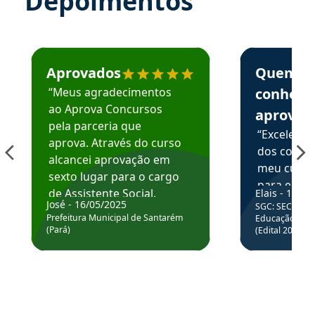
Depoimentos
Estudante José recomenda o Aprova Concursos em depoime
Estudante Elai
Aprovados
Quem
“Meus agradecimentos
conhece
ao Aprova Concursos
aprova
pela parceria que
“Excelente
aprova. Através do curso
dos conte
alcancei aprovação em
meu curso,
sexto lugar para o cargo
para enten
de Assistente Social.
Elais - 15/07
colocar em
José - 16/05/2025
SGC: SEC BA - 
Hoje estou atuando na
através da
Prefeitura Municipal de Santarém
Educação Básic
Prefeitura de Santarém.
(Pará)
(Edital 2025_0
de questõe
Obrigado ao professores
e ao APROVA!”