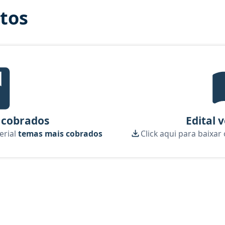
itos
mas mais cobrados, material gratuito do Aprova Concursos para o 
 cobrados
Edital 
erial
temas mais cobrados
Click aqui para baixar