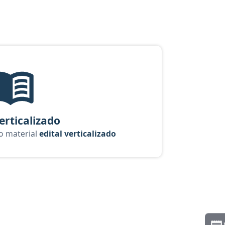
curso Assistente Social - Conhecimentos Básicos
Edital Verticalizado, material gratuito do Aprova Concursos par
verticalizado
 o material
edital verticalizado