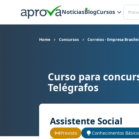
Buscar
Notícias
Blog
Cursos
Home
Concursos
Correios - Empresa Brasilei
Curso para concurs
Curso para concurso Correios - Empresa Brasilei
Telégrafos
Assistente Social
Previsto
Conhecimentos Básico