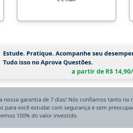
Estude. Pratique. Acompanhe seu desempe
Tudo isso no Aprova Questões.
a partir de R$ 14,9
a nossa garantia de 7 dias! Nós confiamos tanto no
ias para você estudar com segurança e sem preocupaç
lvemos 100% do valor investido.