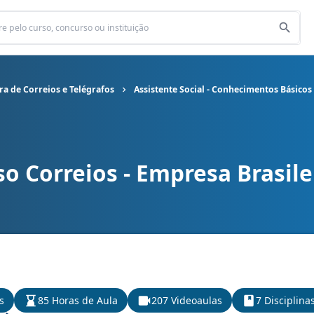
ra de Correios e Telégrafos
Assistente Social - Conhecimentos Básicos
o Correios - Empresa Brasile
ra de Correios e Telégrafos cargo Assistente Social - Conheciment
s
85 Horas de Aula
207 Videoaulas
7 Disciplina