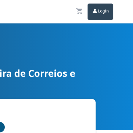
Login
ira de Correios e
os Básicos
s