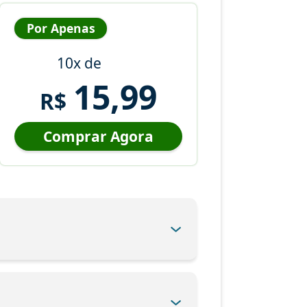
Por Apenas
10x de
15,99
R$
Comprar Agora