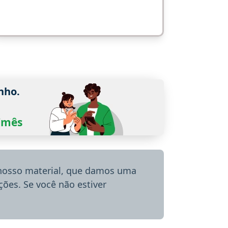
nho.
0/mês
 nosso material, que damos uma
ões. Se você não estiver