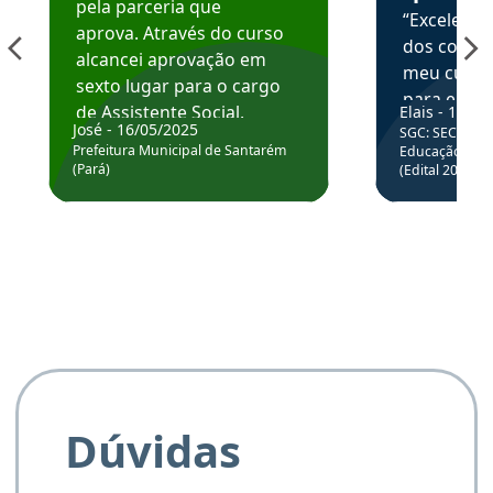
pela parceria que
“Excelente
aprova. Através do curso
dos conte
alcancei aprovação em
meu curso,
sexto lugar para o cargo
para enten
de Assistente Social.
Elais - 15/07
colocar em
José - 16/05/2025
SGC: SEC BA - 
Hoje estou atuando na
através da
Prefeitura Municipal de Santarém
Educação Básic
Prefeitura de Santarém.
(Pará)
(Edital 2025_0
de questõe
Obrigado ao professores
e ao APROVA!”
Dúvidas