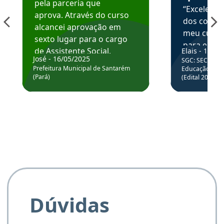
pela parceria que
“Excelente
aprova. Através do curso
dos conte
alcancei aprovação em
meu curso,
sexto lugar para o cargo
para enten
de Assistente Social.
Elais - 15/07
colocar em
José - 16/05/2025
SGC: SEC BA - 
Hoje estou atuando na
através da
Prefeitura Municipal de Santarém
Educação Básic
Prefeitura de Santarém.
(Pará)
(Edital 2025_0
de questõe
Obrigado ao professores
e ao APROVA!”
Dúvidas