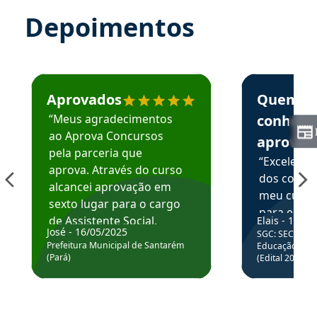
Depoimentos
Estudante José recomenda o Aprova Concursos em depoime
Estudante Elai
Aprovados
Quem
“Meus agradecimentos
conhece
ao Aprova Concursos
aprova
pela parceria que
“Excelente
aprova. Através do curso
dos conte
alcancei aprovação em
meu curso,
sexto lugar para o cargo
para enten
de Assistente Social.
Elais - 15/07
colocar em
José - 16/05/2025
SGC: SEC BA - 
Hoje estou atuando na
através da
Prefeitura Municipal de Santarém
Educação Básic
Prefeitura de Santarém.
(Pará)
(Edital 2025_0
de questõe
Obrigado ao professores
e ao APROVA!”