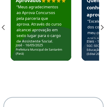
Aprovados
Quem
“Meus agradecimentos
conhece
ao Aprova Concursos
aprova
pela parceria que
“Excelente
aprova. Através do curso
dos conte
alcancei aprovação em
meu curso,
sexto lugar para o cargo
para enten
de Assistente Social.
Elais - 15/07
colocar em
José - 16/05/2025
SGC: SEC BA - 
Hoje estou atuando na
através da
Prefeitura Municipal de Santarém
Educação Básic
Prefeitura de Santarém.
(Pará)
(Edital 2025_0
de questõe
Obrigado ao professores
e ao APROVA!”