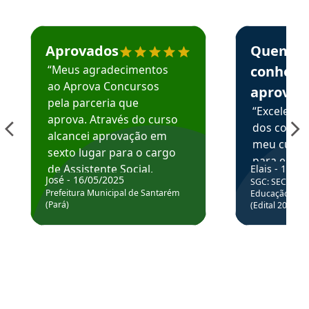
Estudante José recomenda o Aprova Concursos em depoime
Estudante Elai
Aprovados
Quem
“Meus agradecimentos
conhece
ao Aprova Concursos
aprova
pela parceria que
“Excelente
aprova. Através do curso
dos conte
alcancei aprovação em
meu curso,
sexto lugar para o cargo
para enten
de Assistente Social.
Elais - 15/07
colocar em
José - 16/05/2025
SGC: SEC BA - 
Hoje estou atuando na
através da
Prefeitura Municipal de Santarém
Educação Básic
Prefeitura de Santarém.
(Pará)
(Edital 2025_0
de questõe
Obrigado ao professores
e ao APROVA!”