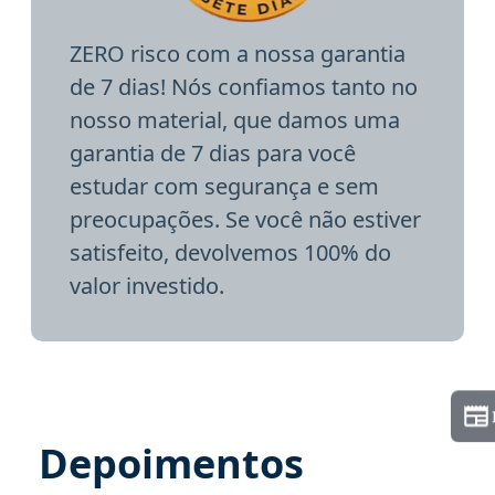
ZERO risco com a nossa garantia
de 7 dias! Nós confiamos tanto no
nosso material, que damos uma
garantia de 7 dias para você
estudar com segurança e sem
preocupações. Se você não estiver
satisfeito, devolvemos 100% do
valor investido.
Depoimentos