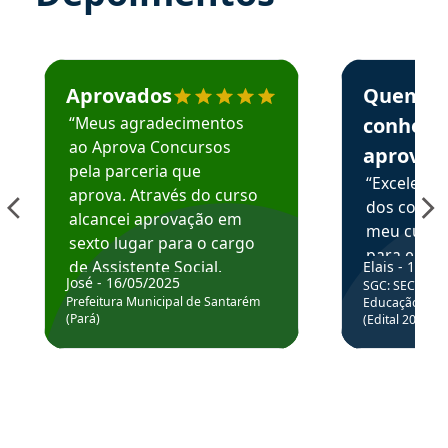
Estudante José recomenda o Aprova Concursos em depoime
Estudante Elai
Aprovados
Quem
“Meus agradecimentos
conhece
ao Aprova Concursos
aprova
pela parceria que
“Excelente
aprova. Através do curso
dos conte
alcancei aprovação em
meu curso,
sexto lugar para o cargo
para enten
de Assistente Social.
Elais - 15/07
colocar em
José - 16/05/2025
SGC: SEC BA - 
Hoje estou atuando na
através da
Prefeitura Municipal de Santarém
Educação Básic
Prefeitura de Santarém.
(Pará)
(Edital 2025_0
de questõe
Obrigado ao professores
e ao APROVA!”