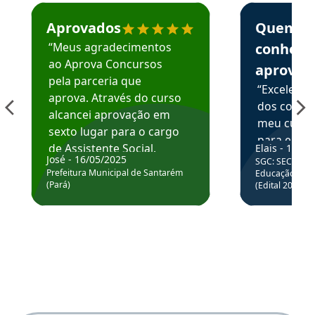
Estudante José recomenda o Aprova Concursos em depoime
Estudante Elai
Aprovados
Quem
“Meus agradecimentos
conhece
ao Aprova Concursos
aprova
pela parceria que
“Excelente
aprova. Através do curso
dos conte
alcancei aprovação em
meu curso,
sexto lugar para o cargo
para enten
de Assistente Social.
Elais - 15/07
colocar em
José - 16/05/2025
SGC: SEC BA - 
Hoje estou atuando na
através da
Prefeitura Municipal de Santarém
Educação Básic
Prefeitura de Santarém.
(Pará)
(Edital 2025_0
de questõe
Obrigado ao professores
e ao APROVA!”