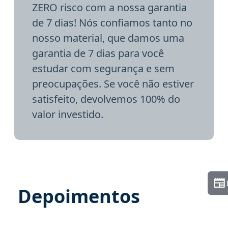
ZERO risco com a nossa garantia
de 7 dias! Nós confiamos tanto no
nosso material, que damos uma
garantia de 7 dias para você
estudar com segurança e sem
preocupações. Se você não estiver
satisfeito, devolvemos 100% do
valor investido.
Depoimentos