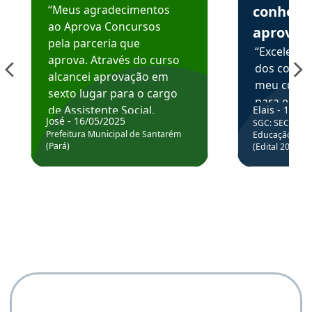
“Meus agradecimentos
conhece
ao Aprova Concursos
aprova
pela parceria que
“Excelente
aprova. Através do curso
dos conte
alcancei aprovação em
meu curso,
sexto lugar para o cargo
para enten
de Assistente Social.
Elais - 15/07
colocar em
José - 16/05/2025
SGC: SEC BA - 
Hoje estou atuando na
através da
Prefeitura Municipal de Santarém
Educação Básic
Prefeitura de Santarém.
(Pará)
(Edital 2025_0
de questõe
Obrigado ao professores
e ao APROVA!”