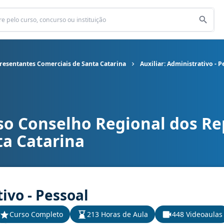
resentantes Comerciais de Santa Catarina
Auxiliar: Administrativo - P
so Conselho Regional dos R
l dos Representantes Comerciais de Santa Catarina cargo Auxiliar
ta Catarina
ivo - Pessoal
Curso Completo
213 Horas de Aula
448 Videoaulas