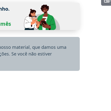
nho.
0/mês
 nosso material, que damos uma
ões. Se você não estiver