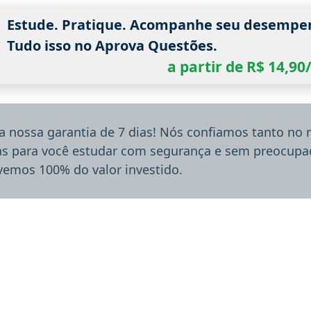
Estude. Pratique. Acompanhe seu desempe
Tudo isso no Aprova Questões.
a partir de R$ 14,9
a nossa garantia de 7 dias! Nós confiamos tanto no
ias para você estudar com segurança e sem preocupaç
lvemos 100% do valor investido.