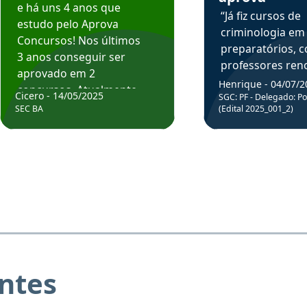
e há uns 4 anos que
“Já fiz cursos de
estudo pelo Aprova
criminologia em
Concursos! Nos últimos
preparatórios, 
3 anos conseguir ser
professores re
aprovado em 2
fiz curso em pós
Henrique - 04/07/2
concursos. Atualmente,
Cicero - 14/05/2025
graduação. Poré
SGC: PF - Delegado: Pol
estou atuando como
SEC BA
(Edital 2025_001_2)
Professor do Apr
professor de Matemática
sem dúvida, o m
do Estado da Bahia que
todos na discipl
fui aprovado estudando
Criminologia! Ex
com o Aprova.”
didática e objeti
Parabéns a todo
ntes