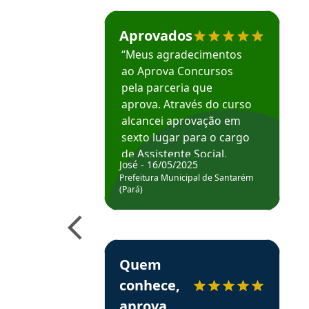
Estudante José recomenda o Aprova Concu
Aprovados
“Meus agradecimentos
ao Aprova Concursos
pela parceria que
aprova. Através do curso
alcancei aprovação em
sexto lugar para o cargo
de Assistente Social.
José - 16/05/2025
Hoje estou atuando na
Prefeitura Municipal de Santarém
Prefeitura de Santarém.
(Pará)
Obrigado ao professores
e ao APROVA!”
Estudante Elais recomenda o Aprova Concu
Quem
conhece,
aprova