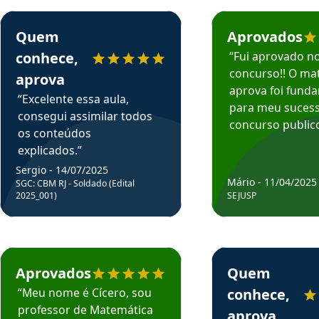
rsos em depoimento
Estudante Sergio recomenda o Aprova Concursos em depoimento
Estudante Mário reco
Quem
Aprovados
conhece,
“Fui aprovado n
concurso!! O mat
aprova
aprova foi fund
“Excelente essa aula,
para meu suces
consegui assimilar todos
concurso publico
os conteúdos
explicados.”
Sergio - 14/07/2025
Mário - 11/04/2025
SGC: CBM RJ - Soldado (Edital
2025_001)
SEJUSP
rsos em depoimento
Estudante Cicero recomenda o Aprova Concursos em depoimento
Estudante Henrique r
Aprovados
Quem
“Meu nome é Cícero, sou
conhece,
professor de Matemática
aprova