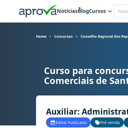
Buscar
Notícias
Blog
Cursos
Home
Concursos
Conselho Regional dos Rep
Curso para concur
Curso para concurso CORE SC - Conselho Regiona
Comerciais de San
Auxiliar: Administrat
Edital Publicado
Pré-venda