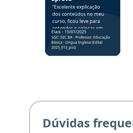
“Excelente explicação
dos conteúdos no meu
curso, ficou leve para
entender e colocar em
Elais - 15/07/2025
prática através da
SGC: SEC BA - Professor: Educação
resolução de questões.”
Básica - Língua Inglesa (Edital
2025_013_pss)
Dúvidas freque