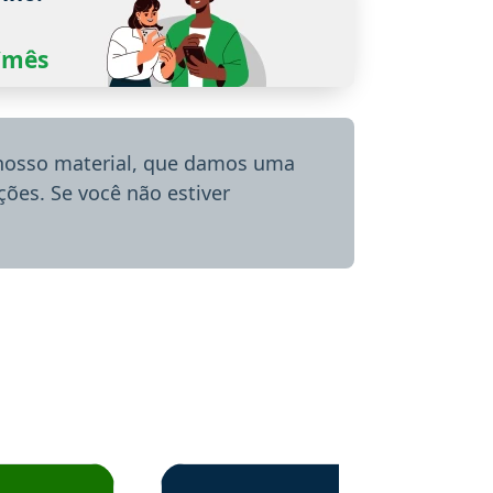
0/mês
 nosso material, que damos uma
ões. Se você não estiver
menda o Aprova Concursos em depoimento
Estudante Alessandra recomenda o Aprova 