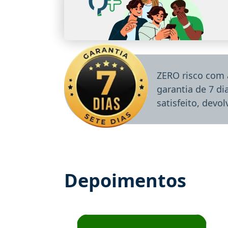
ZERO risco com 
garantia de 7 d
satisfeito, devo
Depoimentos
Estudante José recomenda o Aprova Concu