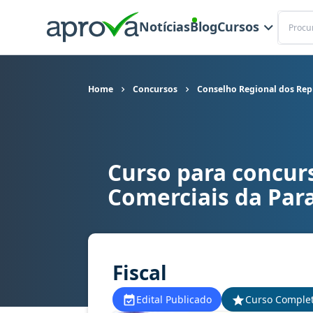
Buscar
Notícias
Blog
Cursos
Home
Concursos
Conselho Regional dos Rep
Curso para concur
Curso para concurso CORE PB - Conselho Region
Comerciais da Par
Fiscal
Edital Publicado
Curso Comple