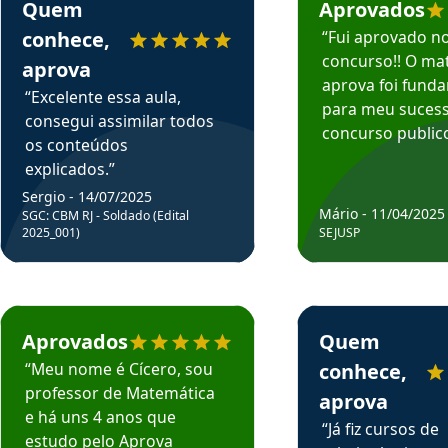
Quem
Aprovados
conhece,
“Fui aprovado n
concurso!! O mat
aprova
aprova foi fund
“Excelente essa aula,
para meu suces
consegui assimilar todos
concurso publico
os conteúdos
explicados.”
Sergio - 14/07/2025
Mário - 11/04/2025
SGC: CBM RJ - Soldado (Edital
2025_001)
SEJUSP
rsos em depoimento
Estudante Cicero recomenda o Aprova Concursos em depoimento
Estudante Henrique r
Aprovados
Quem
“Meu nome é Cícero, sou
conhece,
professor de Matemática
aprova
e há uns 4 anos que
“Já fiz cursos de
estudo pelo Aprova