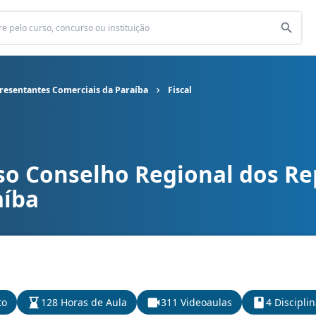
resentantes Comerciais da Paraíba
Fiscal
so Conselho Regional dos R
al dos Representantes Comerciais da Paraíba cargo Fiscal
aíba
to
128 Horas de Aula
311 Videoaulas
4 Discipli