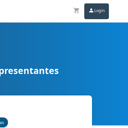
Login
epresentantes
nas