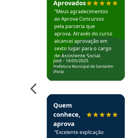
Aprovados
“Meus agradecimentos
ao Aprova Concursos
pela parceria que
aprova. Através do curso
alcancei aprovação em
sexto lugar para o cargo
de Assistente Social.
José - 16/05/2025
Hoje estou atuando na
Prefeitura Municipal de Santarém
Prefeitura de Santarém.
(Pará)
Obrigado ao professores
e ao APROVA!”
Estudante Elais recomenda o Aprova Concu
Quem
conhece,
aprova
“Excelente explicação