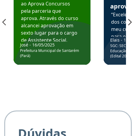
ao Aprova Concursos
aprova
pela parceria que
“Excelente
aprova. Através do curso
dos conte
alcancei aprovação em
meu curso,
sexto lugar para o cargo
para enten
de Assistente Social.
Elais - 15/07
colocar em
José - 16/05/2025
SGC: SEC BA - 
Hoje estou atuando na
através da
Prefeitura Municipal de Santarém
Educação Básic
Prefeitura de Santarém.
(Pará)
(Edital 2025_0
de questõe
Obrigado ao professores
e ao APROVA!”
Dúvidas