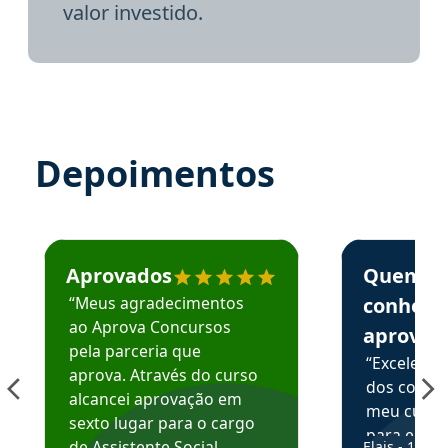
valor investido.
Depoimentos
Estudante José recomenda o Aprova Concursos em depoime
Estudante Elai
Aprovados
Quem
“Meus agradecimentos
conhece
ao Aprova Concursos
aprova
pela parceria que
“Excelente
aprova. Através do curso
dos conte
alcancei aprovação em
meu curso,
sexto lugar para o cargo
para enten
de Assistente Social.
Elais - 15/07