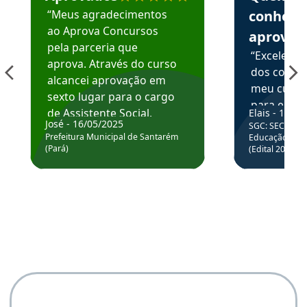
“Meus agradecimentos
conhece
ao Aprova Concursos
aprova
pela parceria que
“Excelente
aprova. Através do curso
dos conte
alcancei aprovação em
meu curso,
sexto lugar para o cargo
para enten
de Assistente Social.
Elais - 15/07
colocar em
José - 16/05/2025
SGC: SEC BA - 
Hoje estou atuando na
através da
Prefeitura Municipal de Santarém
Educação Básic
Prefeitura de Santarém.
(Pará)
(Edital 2025_0
de questõe
Obrigado ao professores
e ao APROVA!”