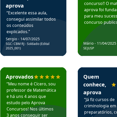
concurso!! O mat
aprova
aprova foi fund
“Excelente essa aula,
para meu suces
consegui assimilar todos
concurso publico
os conteúdos
explicados.”
Sergio - 14/07/2025
Mário - 11/04/2025
SGC: CBM RJ - Soldado (Edital
2025_001)
SEJUSP
rsos em depoimento
Estudante Cicero recomenda o Aprova Concursos em depoimento
Estudante Henrique r
Aprovados
Quem
“Meu nome é Cícero, sou
conhece,
professor de Matemática
aprova
e há uns 4 anos que
“Já fiz cursos de
estudo pelo Aprova
criminologia em
Concursos! Nos últimos
preparatórios, 
3 anos conseguir ser