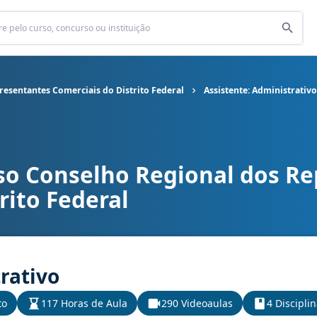
esentantes Comerciais do Distrito Federal
Assistente: Administrativo
so Conselho Regional dos R
l dos Representantes Comerciais do Distrito Federal cargo Assist
rito Federal
rativo
to
117 Horas de Aula
290 Videoaulas
4 Discipli