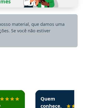
0/mês
 nosso material, que damos uma
ões. Se você não estiver
menda o Aprova Concursos em depoimento
Estudante Alessandra recomenda o Aprova 
Quem
o
conhece,