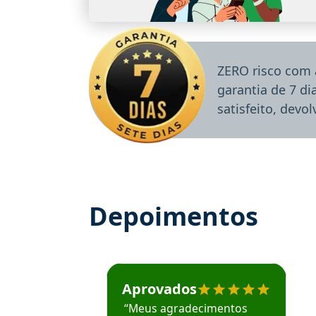
ZERO risco com 
garantia de 7 d
satisfeito, devo
Depoimentos
Estudante José recomenda o Aprova Concu
Aprovados
“Meus agradecimentos