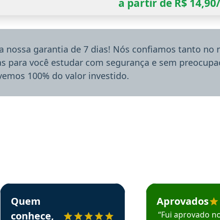
a partir de R$ 14,9
a nossa garantia de 7 dias! Nós confiamos tanto no
ias para você estudar com segurança e sem preocupaç
lvemos 100% do valor investido.
rsos em depoimento
Estudante Sergio recomenda o Aprova Concursos em depoimento
Estudante Mário reco
Quem
Aprovados
conhece,
“Fui aprovado n