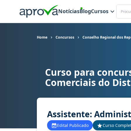
Buscar
Notícias
Blog
Cursos
Home
Concursos
Conselho Regional dos Repr
Curso para concur
Curso para concurso CORE DF - Conselho Regiona
Comerciais do Dist
Assistente: Administ
Edital Publicado
Curso Comple