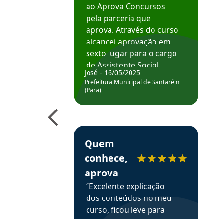
ao Aprova Concursos
pela parceria que
aprova. Através do curso
alcancei aprovação em
sexto lugar para o cargo
de Assistente Social.
José - 16/05/2025
Hoje estou atuando na
Prefeitura Municipal de Santarém
Prefeitura de Santarém.
(Pará)
Obrigado ao professores
e ao APROVA!”
Estudante Elais recomenda o Aprova Concu
Quem
conhece,
aprova
“Excelente explicação
dos conteúdos no meu
curso, ficou leve para