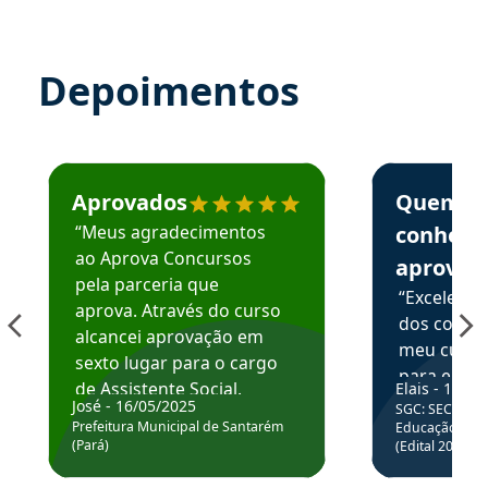
Depoimentos
Estudante José recomenda o Aprova Concursos em depoime
Estudante Elai
Aprovados
Quem
“Meus agradecimentos
conhece
ao Aprova Concursos
aprova
pela parceria que
“Excelente
aprova. Através do curso
dos conte
alcancei aprovação em
meu curso,
sexto lugar para o cargo
para enten
de Assistente Social.
Elais - 15/07
colocar em
José - 16/05/2025
SGC: SEC BA - 
Hoje estou atuando na
através da
Prefeitura Municipal de Santarém
Educação Básic
Prefeitura de Santarém.
(Pará)
(Edital 2025_0
de questõe
Obrigado ao professores