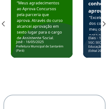
“Meus agradecimentos
conhece
ao Aprova Concursos
aprova
pela parceria que
“Excelente
aprova. Através do curso
dos conte
alcancei aprovação em
meu curso,
sexto lugar para o cargo
para enten
de Assistente Social.
Elais - 15/07
colocar em
José - 16/05/2025
SGC: SEC BA - 
Hoje estou atuando na
através da
Prefeitura Municipal de Santarém
Educação Básic
Prefeitura de Santarém.
(Pará)
(Edital 2025_0
de questõe
Obrigado ao professores
e ao APROVA!”