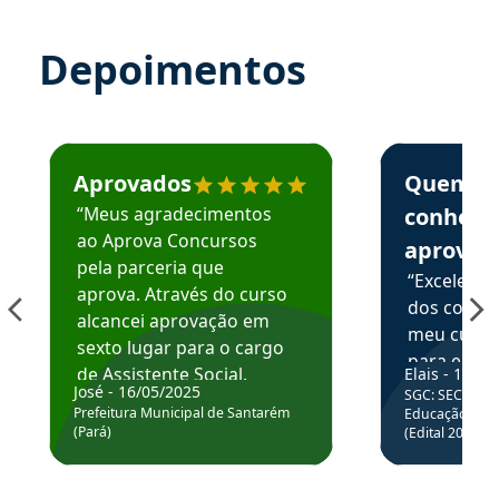
Depoimentos
Estudante José recomenda o Aprova Concursos em depoime
Estudante Elai
Aprovados
Quem
“Meus agradecimentos
conhece
ao Aprova Concursos
aprova
pela parceria que
“Excelente
aprova. Através do curso
dos conte
alcancei aprovação em
meu curso,
sexto lugar para o cargo
para enten
de Assistente Social.
Elais - 15/07
colocar em
José - 16/05/2025
SGC: SEC BA - 
Hoje estou atuando na
através da
Prefeitura Municipal de Santarém
Educação Básic
Prefeitura de Santarém.
(Pará)
(Edital 2025_0
de questõe
Obrigado ao professores
e ao APROVA!”