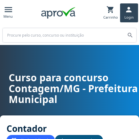
Menu
Carrinho
Login
Buscar
Curso para concurso
Curso para concurso Contagem/MG - Prefeitura Municipal cargo C
Contagem/MG - Prefeitura
Municipal
Contador