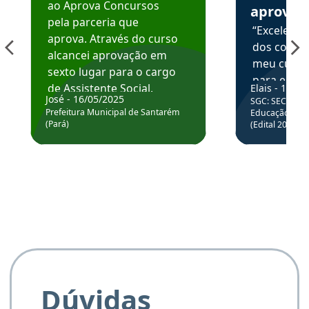
ao Aprova Concursos
aprova
pela parceria que
“Excelente
aprova. Através do curso
dos conte
alcancei aprovação em
meu curso,
sexto lugar para o cargo
para enten
de Assistente Social.
Elais - 15/07
colocar em
José - 16/05/2025
SGC: SEC BA - 
Hoje estou atuando na
através da
Prefeitura Municipal de Santarém
Educação Básic
Prefeitura de Santarém.
(Pará)
(Edital 2025_0
de questõe
Obrigado ao professores
e ao APROVA!”
Dúvidas