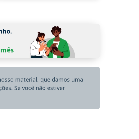
nho.
0/mês
 nosso material, que damos uma
ões. Se você não estiver