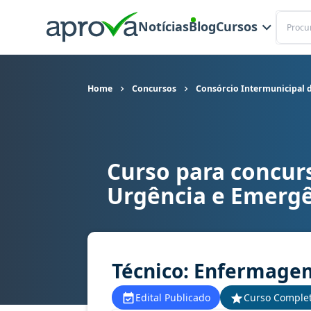
Buscar
Notícias
Blog
Cursos
Home
Concursos
Consórcio Intermunicipal 
Curso para concur
Curso para concurso CONSURGE MG - Consórcio 
Urgência e Emergê
Técnico: Enfermage
Edital Publicado
Curso Comple