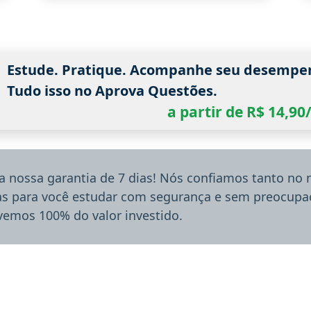
Estude. Pratique. Acompanhe seu desempe
Tudo isso no Aprova Questões.
a partir de R$ 14,9
a nossa garantia de 7 dias! Nós confiamos tanto no
ias para você estudar com segurança e sem preocupaç
lvemos 100% do valor investido.