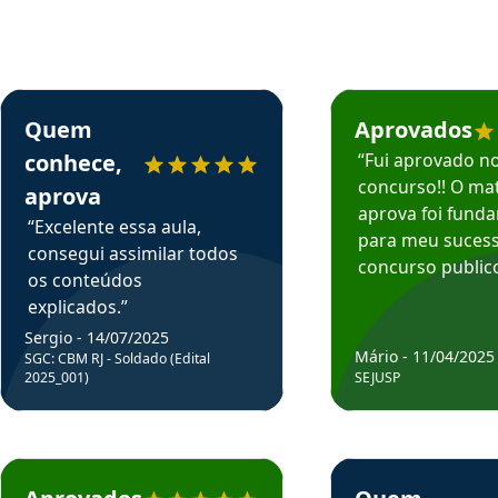
rsos em depoimento
Estudante Sergio recomenda o Aprova Concursos em depoimento
Estudante Mário reco
Quem
Aprovados
conhece,
“Fui aprovado n
concurso!! O mat
aprova
aprova foi fund
“Excelente essa aula,
para meu suces
consegui assimilar todos
concurso publico
os conteúdos
explicados.”
Sergio - 14/07/2025
Mário - 11/04/2025
SGC: CBM RJ - Soldado (Edital
2025_001)
SEJUSP
rsos em depoimento
Estudante Cicero recomenda o Aprova Concursos em depoimento
Estudante Henrique r