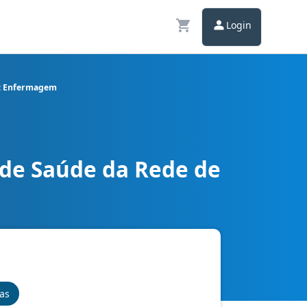
Login
o: Enfermagem
 de Saúde da Rede de
este de Minas cargo Técnico: Enfermagem
nas