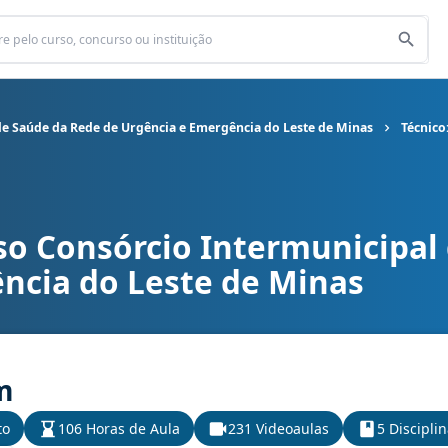
de Saúde da Rede de Urgência e Emergência do Leste de Minas
Técnic
so Consórcio Intermunicipal
Intermunicipal de Saúde da Rede de Urgência e Emergência do L
ncia do Leste de Minas
m
to
106 Horas de Aula
231 Videoaulas
5 Discipli