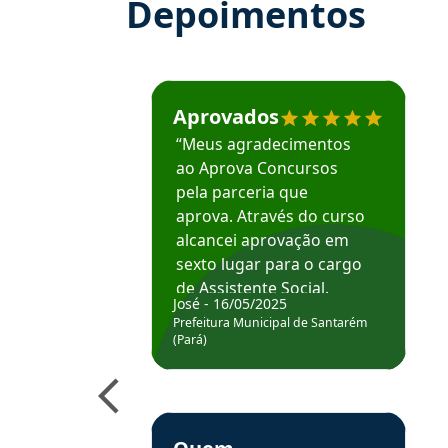
Depoimentos
Estudante José recomenda o Aprova Concu
Aprovados
“Meus agradecimentos
ao Aprova Concursos
pela parceria que
aprova. Através do curso
alcancei aprovação em
sexto lugar para o cargo
de Assistente Social.
José - 16/05/2025
Hoje estou atuando na
Prefeitura Municipal de Santarém
Prefeitura de Santarém.
(Pará)
Obrigado ao professores
e ao APROVA!”
Estudante Elais recomenda o Aprova Concu