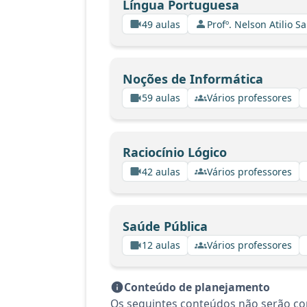
Língua Portuguesa
49 aulas
Profº. Nelson Atilio Sa
Noções de Informática
59 aulas
Vários professores
Raciocínio Lógico
42 aulas
Vários professores
Saúde Pública
12 aulas
Vários professores
Conteúdo de planejamento
Os seguintes conteúdos não serão c