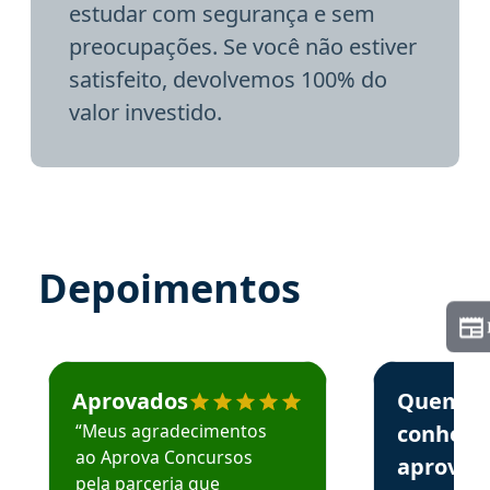
estudar com segurança e sem
preocupações. Se você não estiver
satisfeito, devolvemos 100% do
valor investido.
Depoimentos
Estudante José recomenda o Aprova Concursos em depoime
Estudante Elai
Aprovados
Quem
“Meus agradecimentos
conhece
ao Aprova Concursos
aprova
pela parceria que