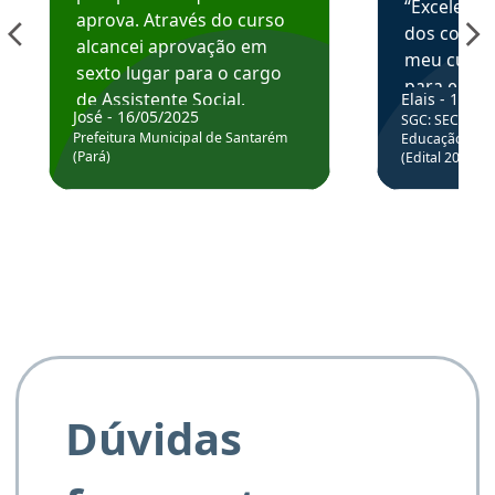
“Excelente
aprova. Através do curso
dos conte
alcancei aprovação em
meu curso,
sexto lugar para o cargo
para enten
de Assistente Social.
Elais - 15/07
colocar em
José - 16/05/2025
SGC: SEC BA - 
Hoje estou atuando na
através da
Prefeitura Municipal de Santarém
Educação Básic
Prefeitura de Santarém.
(Pará)
(Edital 2025_0
de questõe
Obrigado ao professores
e ao APROVA!”
Dúvidas