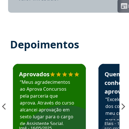
Depoimentos
Estudante José recomenda o Aprova Concursos em depoime
Estudante Elai
Aprovados
Quem
“Meus agradecimentos
conhece
ao Aprova Concursos
aprova
pela parceria que
“Excelente
aprova. Através do curso
dos conte
alcancei aprovação em
meu curso,
sexto lugar para o cargo
para enten
de Assistente Social.
Elais - 15/07
colocar em
José - 16/05/2025
SGC: SEC BA - 