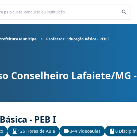
Prefeitura Municipal
Professor: Educação Básica - PEB I
o Conselheiro Lafaiete/MG -
refeitura Municipal cargo Professor: Educação Básica - PEB I
Básica - PEB I
to
126 Horas de Aula
344 Videoaulas
6 Discipli