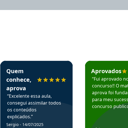
rsos em depoimento
Estudante Sergio recomenda o Aprova Concursos em depoimento
Estudante Mário reco
Quem
Aprovados
conhece,
“Fui aprovado n
concurso!! O mat
aprova
aprova foi fund
“Excelente essa aula,
para meu suces
consegui assimilar todos
concurso publico
os conteúdos
explicados.”
Sergio - 14/07/2025