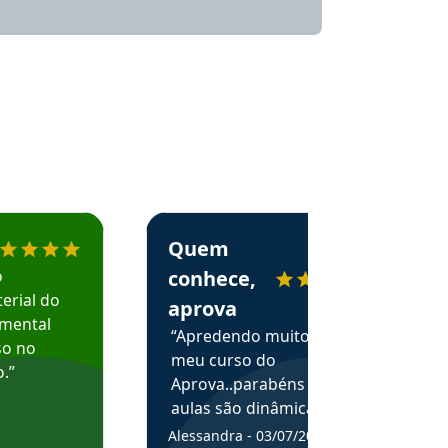
menda o Aprova Concursos em depoimento
Estudante Alessandra recomenda o Aprova 
Quem
o
conhece,
erial do
aprova
amental
“Apredendo muito no
so no
meu curso do
.”
Aprova..parabéns pelas
aulas são dinâmicas e
me ajudam a entender
Alessandra - 03/07/2025