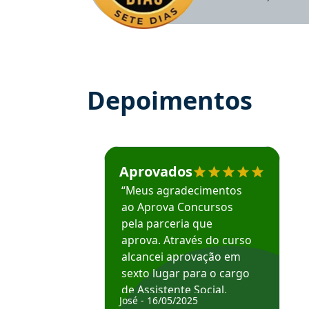
Depoimentos
Estudante José recomenda o Aprova Concu
Aprovados
“Meus agradecimentos
ao Aprova Concursos
pela parceria que
aprova. Através do curso
alcancei aprovação em
sexto lugar para o cargo
de Assistente Social.
José - 16/05/2025
Hoje estou atuando na