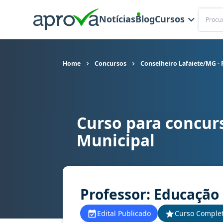
Buscar
Notícias
Blog
Cursos
Home
Concursos
Conselheiro Lafaiete/MG - 
Curso para concurs
Curso para concurso Conselheiro Lafaiete/MG - P
Municipal
Professor: Educação 
Edital Publicado
Curso Comple