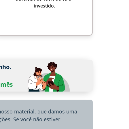
investido.
nho.
0/mês
 nosso material, que damos uma
ões. Se você não estiver