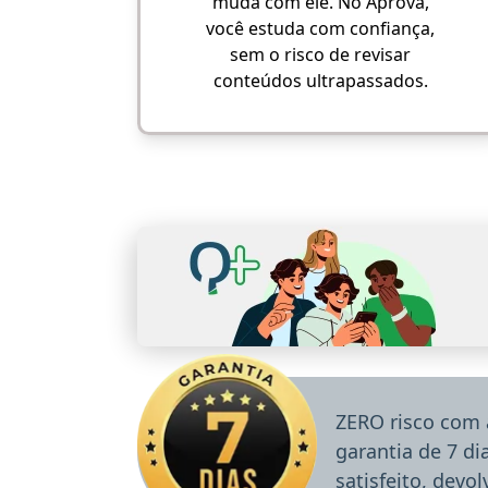
muda com ele. No Aprova,
você estuda com confiança,
sem o risco de revisar
conteúdos ultrapassados.
ZERO risco com 
garantia de 7 d
satisfeito, devo