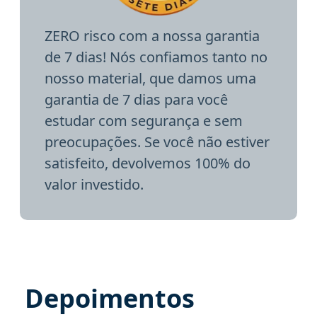
ZERO risco com a nossa garantia
de 7 dias! Nós confiamos tanto no
nosso material, que damos uma
garantia de 7 dias para você
estudar com segurança e sem
preocupações. Se você não estiver
satisfeito, devolvemos 100% do
valor investido.
Depoimentos