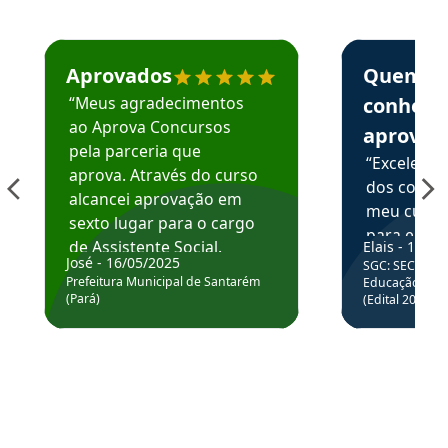
Estudante José recomenda o Aprova Concursos em depoime
Estudante Elai
Aprovados
Quem
“Meus agradecimentos
conhece
ao Aprova Concursos
aprova
pela parceria que
“Excelente
aprova. Através do curso
dos conte
alcancei aprovação em
meu curso,
sexto lugar para o cargo
para enten
de Assistente Social.
Elais - 15/07
colocar em
José - 16/05/2025
SGC: SEC BA - 
Hoje estou atuando na
através da
Prefeitura Municipal de Santarém
Educação Básic
Prefeitura de Santarém.
(Pará)
(Edital 2025_0
de questõe
Obrigado ao professores
e ao APROVA!”