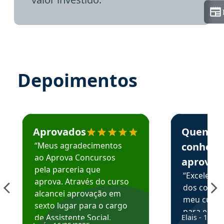
Depoimentos
Estudante José recomenda o Aprova Concursos em depoime
Estudante Elai
Aprovados
Quem
“Meus agradecimentos
conhece
ao Aprova Concursos
aprova
pela parceria que
“Excelente
aprova. Através do curso
dos conte
alcancei aprovação em
meu curso,
sexto lugar para o cargo
para enten
de Assistente Social.
Elais - 15/07
colocar em