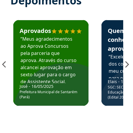
Depoimentos
Estudante José recomenda o Aprova Concursos em depoime
Estudante Elai
Aprovados
Quem
“Meus agradecimentos
conhece
ao Aprova Concursos
aprova
pela parceria que
“Excelente
aprova. Através do curso
dos conte
alcancei aprovação em
meu curso,
sexto lugar para o cargo
para enten
de Assistente Social.
Elais - 15/07
colocar em
José - 16/05/2025
SGC: SEC BA - 
Hoje estou atuando na
através da
Prefeitura Municipal de Santarém
Educação Básic
Prefeitura de Santarém.
(Pará)
(Edital 2025_0
de questõe
Obrigado ao professores
e ao APROVA!”