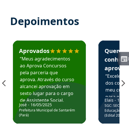
Depoimentos
Estudante José recomenda o Aprova Concursos em depoime
Estudante Elai
Aprovados
Quem
“Meus agradecimentos
conhece
ao Aprova Concursos
aprova
pela parceria que
“Excelente
aprova. Através do curso
dos conte
alcancei aprovação em
meu curso,
sexto lugar para o cargo
para enten
de Assistente Social.
Elais - 15/07
colocar em
José - 16/05/2025
SGC: SEC BA - 
Hoje estou atuando na
através da
Prefeitura Municipal de Santarém
Educação Básic
Prefeitura de Santarém.
(Pará)
(Edital 2025_0
de questõe
Obrigado ao professores
e ao APROVA!”