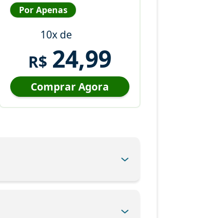
Por Apenas
10x de
24,99
R$
Comprar Agora