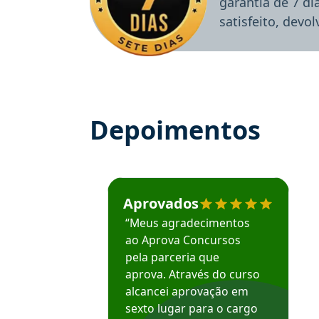
garantia de 7 d
satisfeito, devo
Depoimentos
Estudante José recomenda o Aprova Concu
Aprovados
“Meus agradecimentos
ao Aprova Concursos
pela parceria que
aprova. Através do curso
alcancei aprovação em
sexto lugar para o cargo