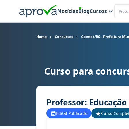
Buscar
Notícias
Blog
Cursos
Home
Concursos
Condor/RS - Prefeitura Mun
Curso para concurs
Curso para concurso Condor/RS - Prefeitura Muni
Professor: Educação 
Edital Publicado
Curso Comple