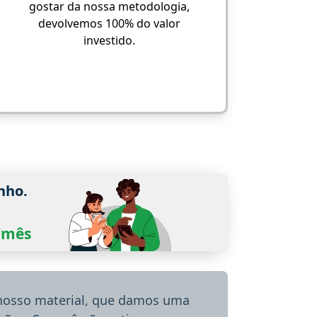
gostar da nossa metodologia,
devolvemos 100% do valor
investido.
nho.
0/mês
 nosso material, que damos uma