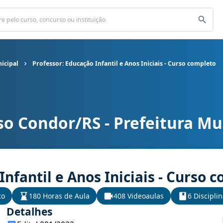
icipal
Professor: Educação Infantil e Anos Iniciais - Curso completo
o Condor/RS - Prefeitura Mu
cipal cargo Professor: Educação Infantil e Anos Iniciais - Curso c
Infantil e Anos Iniciais - Curso 
to
180 Horas de Aula
408 Videoaulas
6 Discipli
Detalhes