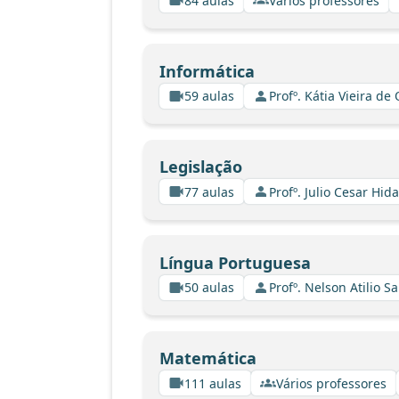
84 aulas
Vários professores
Informática
59 aulas
Profº. Kátia Vieira de
Legislação
77 aulas
Profº. Julio Cesar Hid
Língua Portuguesa
50 aulas
Profº. Nelson Atilio Sa
Matemática
111 aulas
Vários professores