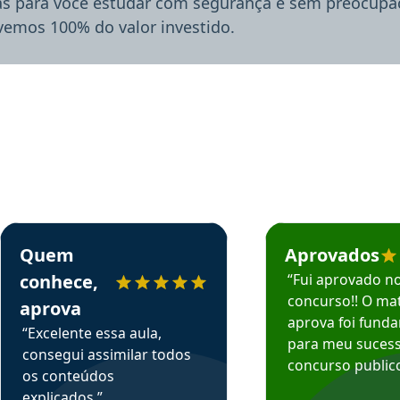
ias para você estudar com segurança e sem preocupaç
lvemos 100% do valor investido.
rsos em depoimento
Estudante Sergio recomenda o Aprova Concursos em depoimento
Estudante Mário reco
Quem
Aprovados
conhece,
“Fui aprovado n
concurso!! O mat
aprova
aprova foi fund
“Excelente essa aula,
para meu suces
consegui assimilar todos
concurso publico
os conteúdos
explicados.”