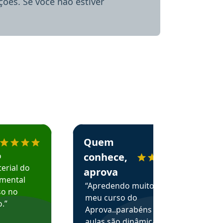
ões. Se você não estiver
menda o Aprova Concursos em depoimento
Estudante Alessandra recomenda o Aprova 
Quem
o
conhece,
erial do
aprova
amental
“Apredendo muito no
so no
meu curso do
.”
Aprova..parabéns pelas
aulas são dinâmicas e