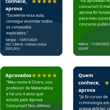
conhece,
“Fui aprovado n
concurso!! O mat
aprova
aprova foi fund
“Excelente essa aula,
para meu suces
consegui assimilar todos
concurso publico
os conteúdos
explicados.”
Sergio - 14/07/2025
Mário - 11/04/2025
SGC: CBM RJ - Soldado (Edital
2025_001)
SEJUSP
rsos em depoimento
Estudante Cicero recomenda o Aprova Concursos em depoimento
Estudante Henrique r
Aprovados
Quem
“Meu nome é Cícero, sou
conhece,
professor de Matemática
aprova
e há uns 4 anos que
“Já fiz cursos de
estudo pelo Aprova
criminologia em
Concursos! Nos últimos
preparatórios, 