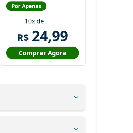
Por Apenas
10x de
24,99
R$
Comprar Agora