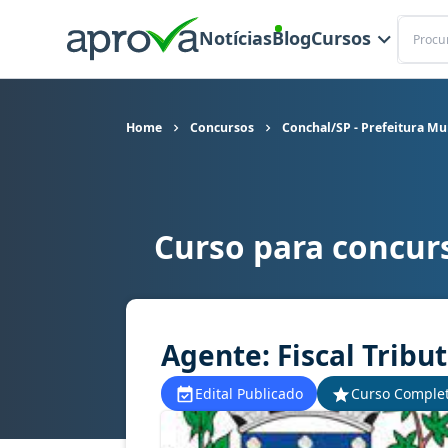
Buscar
Notícias
Blog
Cursos
Home
Concursos
Conchal/SP - Prefeitura Mu
Curso para concurs
Curso para concurso Conchal/SP - Prefeitura Mun
Agente: Fiscal Tribu
Edital Publicado
Curso Comple