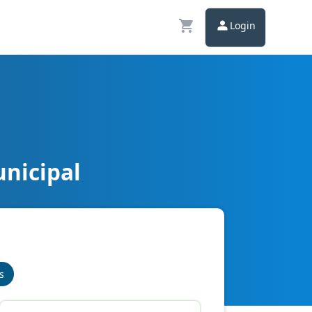
Login
unicipal
s