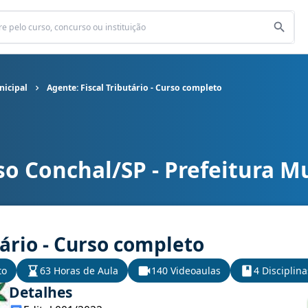
nicipal
Agente: Fiscal Tributário - Curso completo
o Conchal/SP - Prefeitura M
icipal cargo Agente: Fiscal Tributário - Curso completo
tário - Curso completo
to
63 Horas de Aula
140 Videoaulas
4 Disciplina
Detalhes