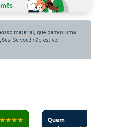
0/mês
 nosso material, que damos uma
ões. Se você não estiver
menda o Aprova Concursos em depoimento
Estudante Alessandra recomenda o Aprova 
Quem