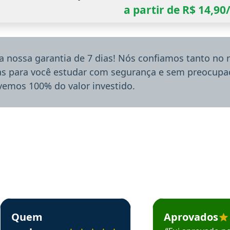
a partir de R$ 14,9
a nossa garantia de 7 dias! Nós confiamos tanto no
ias para você estudar com segurança e sem preocupaç
lvemos 100% do valor investido.
rsos em depoimento
Estudante Sergio recomenda o Aprova Concursos em depoimento
Estudante Mário reco
Quem
Aprovados