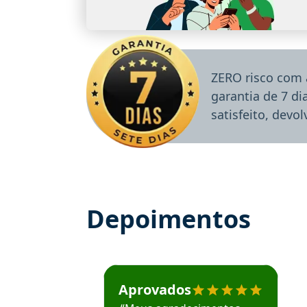
ZERO risco com 
garantia de 7 d
satisfeito, devo
Depoimentos
Estudante José recomenda o Aprova Concu
Aprovados