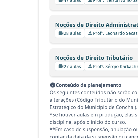
47 aulas
Profº. Nelson Atilio Sa
Noções de Direito Administrat
28 aulas
Profº. Leonardo Secas
Noções de Direito Tributário
27 aulas
Profº. Sérgio Karkach
Conteúdo de planejamento
Os seguintes conteúdos não serão co
alterações (Código Tributário do Mun
Estratégico do Município de Conchal).
*Se houver aulas em produção, elas se
disciplina, após o início do curso.
**Em caso de suspensão, anulação ou
contar da data da suspensão ou canc