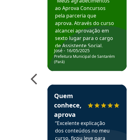
“Meus agradecimentos
ao Aprova Concursos
pela parceria que
aprova. Através do curso
alcancei aprovação em
sexto lugar para o cargo
de Assistente Social.
José - 16/05/2025
Hoje estou atuando na
Prefeitura Municipal de Santarém
Prefeitura de Santarém.
(Pará)
Obrigado ao professores
e ao APROVA!”
Estudante Elais recomenda o Aprova Concu
Quem
conhece,
aprova
“Excelente explicação
dos conteúdos no meu
curso, ficou leve para