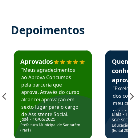
Depoimentos
Estudante José recomenda o Aprova Concursos em depoime
Estudante Elai
Aprovados
Quem
“Meus agradecimentos
conhece
ao Aprova Concursos
aprova
pela parceria que
“Excelente
aprova. Através do curso
dos conte
alcancei aprovação em
meu curso,
sexto lugar para o cargo
para enten
de Assistente Social.
Elais - 15/07
colocar em
José - 16/05/2025
SGC: SEC BA - 
Hoje estou atuando na
através da
Prefeitura Municipal de Santarém
Educação Básic
Prefeitura de Santarém.
(Pará)
(Edital 2025_0
de questõe
Obrigado ao professores