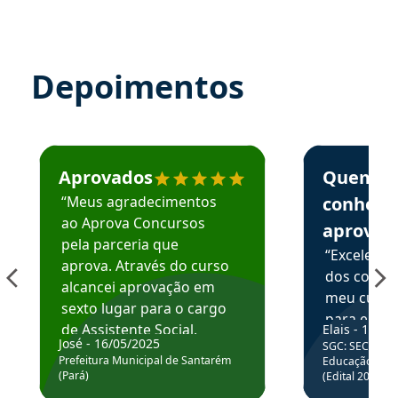
Depoimentos
Estudante José recomenda o Aprova Concursos em depoime
Estudante Elai
Aprovados
Quem
“Meus agradecimentos
conhece
ao Aprova Concursos
aprova
pela parceria que
“Excelente
aprova. Através do curso
dos conte
alcancei aprovação em
meu curso,
sexto lugar para o cargo
para enten
de Assistente Social.
Elais - 15/07
colocar em
José - 16/05/2025
SGC: SEC BA - 
Hoje estou atuando na
através da
Prefeitura Municipal de Santarém
Educação Básic
Prefeitura de Santarém.
(Pará)
(Edital 2025_0
de questõe
Obrigado ao professores