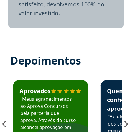
satisfeito, devolvemos 100% do
valor investido.
Depoimentos
Estudante José recomenda o Aprova Concursos em depoime
Estudante Elai
Aprovados
Quem
“Meus agradecimentos
conhece
ao Aprova Concursos
aprova
pela parceria que
“Excelente
aprova. Através do curso
dos conte
alcancei aprovação em
meu curso,