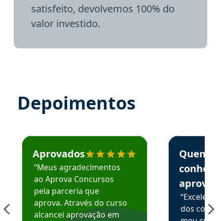
satisfeito, devolvemos 100% do
valor investido.
Depoimentos
Estudante José recomenda o Aprova Concursos em depoime
Estudante Elai
Aprovados
Quem
“Meus agradecimentos
conhece
ao Aprova Concursos
aprova
pela parceria que
“Excelente
aprova. Através do curso
dos conte
alcancei aprovação em
meu curso,