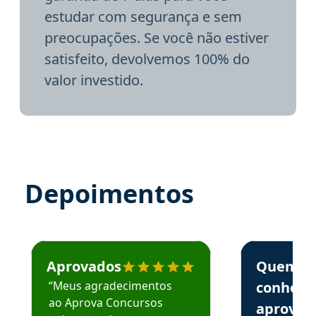
estudar com segurança e sem
preocupações. Se você não estiver
satisfeito, devolvemos 100% do
valor investido.
Depoimentos
Estudante José recomenda o Aprova Concursos em depoime
Estudante Elai
Aprovados
Quem
“Meus agradecimentos
conhece
ao Aprova Concursos
aprova