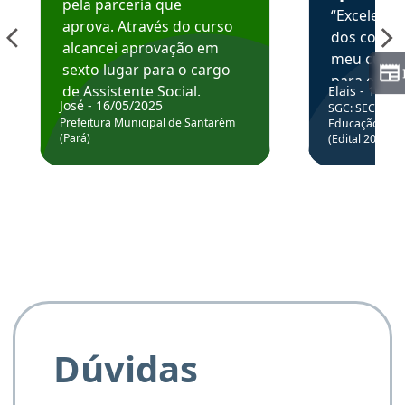
pela parceria que
“Excelente
aprova. Através do curso
dos conte
alcancei aprovação em
meu curso,
sexto lugar para o cargo
para enten
de Assistente Social.
Elais - 15/07
colocar em
José - 16/05/2025
SGC: SEC BA - 
Hoje estou atuando na
através da
Prefeitura Municipal de Santarém
Educação Básic
Prefeitura de Santarém.
(Pará)
(Edital 2025_0
de questõe
Obrigado ao professores
e ao APROVA!”
Dúvidas