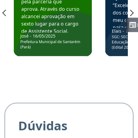
pela parceria que
“Excelente
aprova. Através do curso
dos conte
alcancei aprovação em
meu curso,
sexto lugar para o cargo
para enten
de Assistente Social.
Elais - 15/07
colocar em
José - 16/05/2025
SGC: SEC BA - 
Hoje estou atuando na
através da
Prefeitura Municipal de Santarém
Educação Básic
Prefeitura de Santarém.
(Pará)
(Edital 2025_0
de questõe
Obrigado ao professores
e ao APROVA!”
Dúvidas