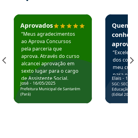
Estudante José recomenda o Aprova Concursos em depoime
Estudante Elai
Aprovados
Quem
“Meus agradecimentos
conhece
ao Aprova Concursos
aprova
pela parceria que
“Excelente
aprova. Através do curso
dos conte
alcancei aprovação em
meu curso,
sexto lugar para o cargo
para enten
de Assistente Social.
Elais - 15/07
colocar em
José - 16/05/2025
SGC: SEC BA - 
Hoje estou atuando na
através da
Prefeitura Municipal de Santarém
Educação Básic
Prefeitura de Santarém.
(Pará)
(Edital 2025_0
de questõe
Obrigado ao professores
e ao APROVA!”