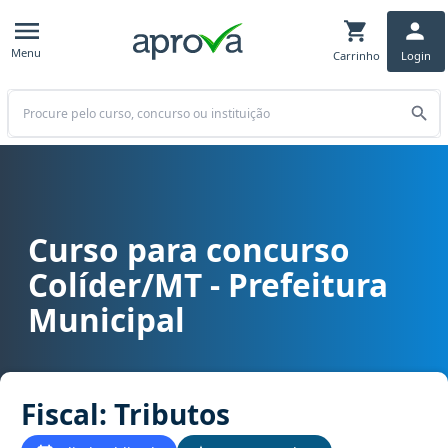
Menu
Carrinho
Login
Buscar
Curso para concurso
Curso para concurso Colíder/MT - Prefeitura Municipal cargo Fiscal
Colíder/MT - Prefeitura
Municipal
Fiscal: Tributos