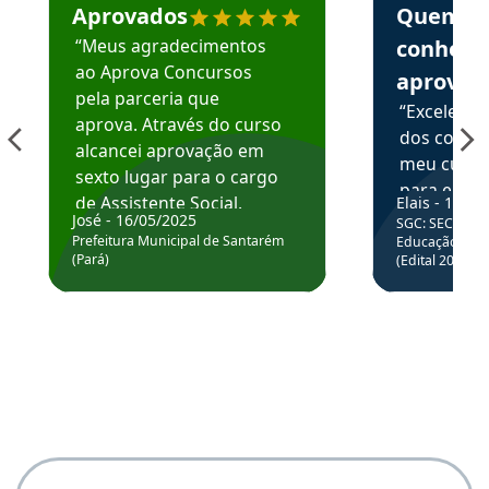
Aprovados
Quem
“Meus agradecimentos
conhece
ao Aprova Concursos
aprova
pela parceria que
“Excelente
aprova. Através do curso
dos conte
alcancei aprovação em
meu curso,
sexto lugar para o cargo
para enten
de Assistente Social.
Elais - 15/07
colocar em
José - 16/05/2025
SGC: SEC BA - 
Hoje estou atuando na
através da
Prefeitura Municipal de Santarém
Educação Básic
Prefeitura de Santarém.
(Pará)
(Edital 2025_0
de questõe
Obrigado ao professores
e ao APROVA!”