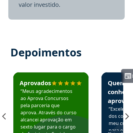
valor investido.
Depoimentos
Estudante José recomenda o Aprova Concursos em depoime
Estudante Elai
Aprovados
Quem
“Meus agradecimentos
conhece
ao Aprova Concursos
aprova
pela parceria que
“Excelente
aprova. Através do curso
dos conte
alcancei aprovação em
meu curso,
sexto lugar para o cargo
para enten