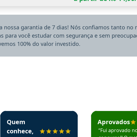
a nossa garantia de 7 dias! Nós confiamos tanto no
ias para você estudar com segurança e sem preocupaç
lvemos 100% do valor investido.
rsos em depoimento
Estudante Sergio recomenda o Aprova Concursos em depoimento
Estudante Mário reco
Quem
Aprovados
conhece,
“Fui aprovado n