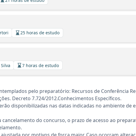
21 horas de estudo
rtori
25 horas de estudo
 Silva
7 horas de estudo
ntemplados pelo preparatório: Recursos de Conferência R
ações. Decreto 7.724/2012.Conhecimentos Específicos.
rão disponibilizadas nas datas indicadas no ambiente de es
 cancelamento do concurso, o prazo de acesso ao preparat
elamento.
 ajustada por motivos de força maior. Caso ocorram altera