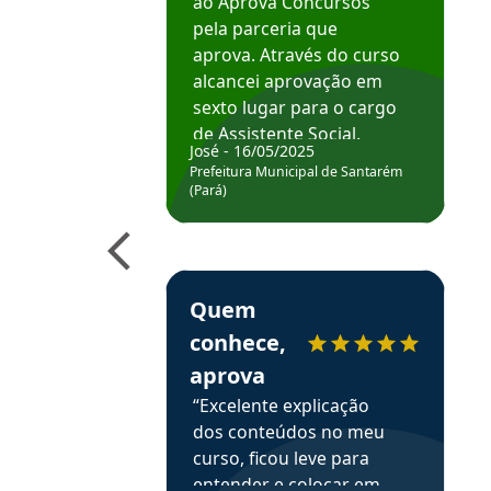
ao Aprova Concursos
pela parceria que
aprova. Através do curso
alcancei aprovação em
sexto lugar para o cargo
de Assistente Social.
José - 16/05/2025
Hoje estou atuando na
Prefeitura Municipal de Santarém
Prefeitura de Santarém.
(Pará)
Obrigado ao professores
e ao APROVA!”
Estudante Elais recomenda o Aprova Concu
Quem
conhece,
aprova
“Excelente explicação
dos conteúdos no meu
curso, ficou leve para
entender e colocar em