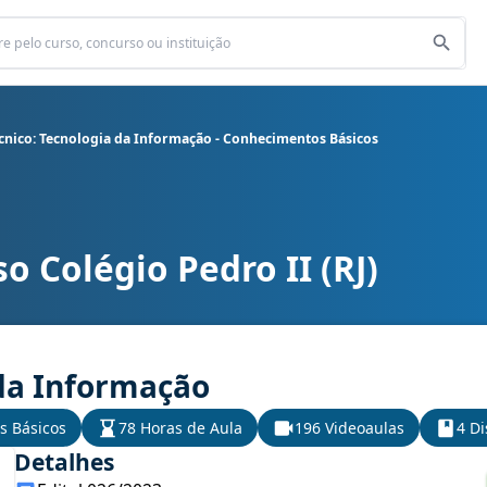
cnico: Tecnologia da Informação - Conhecimentos Básicos
o Colégio Pedro II (RJ)
o Técnico: Tecnologia da Informação - Conhecimentos Básicos
 da Informação
s Básicos
78 Horas de Aula
196 Videoaulas
4 Di
Detalhes