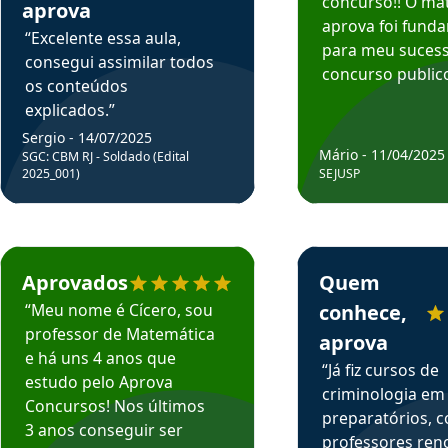
concurso!! O mat
aprova
aprova foi fund
“Excelente essa aula,
para meu suces
consegui assimilar todos
concurso publico
os conteúdos
explicados.”
Sergio - 14/07/2025
Mário - 11/04/2025
SGC: CBM RJ - Soldado (Edital
2025_001)
SEJUSP
rsos em depoimento
Estudante Cicero recomenda o Aprova Concursos em depoimento
Estudante Henrique r
Aprovados
Quem
“Meu nome é Cícero, sou
conhece,
professor de Matemática
aprova
e há uns 4 anos que
“Já fiz cursos de
estudo pelo Aprova
criminologia em
Concursos! Nos últimos
preparatórios, 
3 anos conseguir ser
professores re