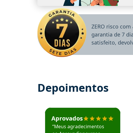
ZERO risco com 
garantia de 7 d
satisfeito, devo
Depoimentos
Estudante José recomenda o Aprova Concu
Aprovados
“Meus agradecimentos