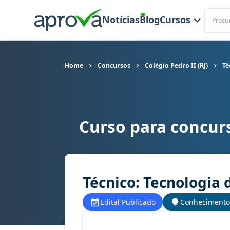
Buscar
Notícias
Blog
Cursos
Home
Concursos
Colégio Pedro II (RJ)
Té
Curso para concurs
Curso para concurso Colégio Pedro II (RJ) carg
Técnico: Tecnologia
Edital Publicado
Conhecimento