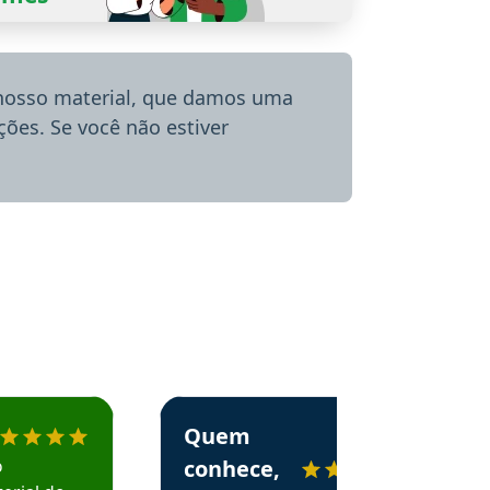
 nosso material, que damos uma
ões. Se você não estiver
menda o Aprova Concursos em depoimento
Estudante Alessandra recomenda o Aprova 
Quem
o
conhece,