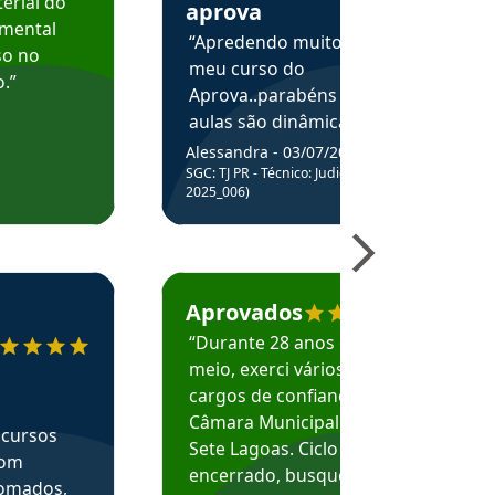
erial do
aprova
amental
“Apredendo muito no
so no
meu curso do
.”
Aprova..parabéns pelas
aulas são dinâmicas e
me ajudam a entender
Alessandra - 03/07/2025
melhor os assuntos.”
SGC: TJ PR - Técnico: Judiciário (Edital
2025_006)
ecomenda o Aprova Concursos em depoimento
Estudante Caio recomenda o Aprova Concur
Aprovados
“Durante 28 anos e
meio, exerci vários
cargos de confiança na
Câmara Municipal de
 cursos
Sete Lagoas. Ciclo
com
encerrado, busquei
nomados,