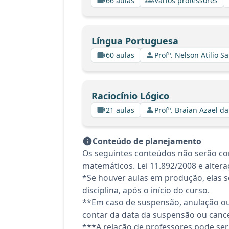
66 aulas
Vários professores
Língua Portuguesa
60 aulas
Profº. Nelson Atilio Sa
Raciocínio Lógico
21 aulas
Profº. Braian Azael da
Conteúdo de planejamento
Os seguintes conteúdos não serão co
matemáticos. Lei 11.892/2008 e alter
*Se houver aulas em produção, elas se
disciplina, após o início do curso.
**Em caso de suspensão, anulação ou
contar da data da suspensão ou canc
***A relação de professores pode ser