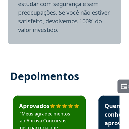
estudar com segurança e sem
preocupações. Se você não estiver
satisfeito, devolvemos 100% do
valor investido.
Depoimentos
Estudante José recomenda o Aprova Concursos em depoime
Estudante Elai
Aprovados
Quem
“Meus agradecimentos
conhece
ao Aprova Concursos
aprova
pela parceria que