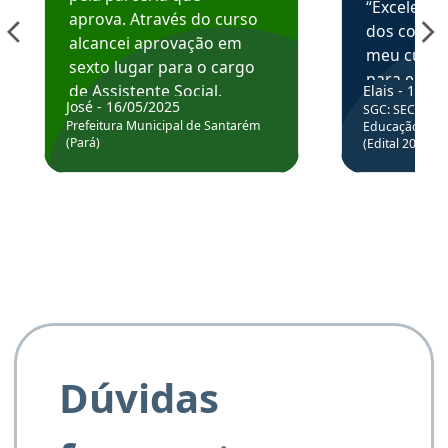
“Excelente
aprova. Através do curso
dos conte
alcancei aprovação em
meu curso,
sexto lugar para o cargo
para enten
de Assistente Social.
Elais - 15/07
colocar em
José - 16/05/2025
SGC: SEC BA - 
Hoje estou atuando na
através da
Prefeitura Municipal de Santarém
Educação Básic
Prefeitura de Santarém.
(Pará)
(Edital 2025_0
de questõe
Obrigado ao professores
e ao APROVA!”
Dúvidas